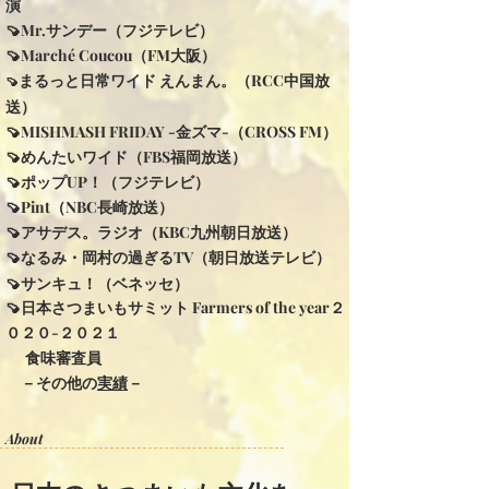
演
🍠Mr.サンデー（フジテレビ）
🍠
Marché Coucou（FM大阪）
まるっと日常ワイド えんまん。（RCC中国放
🍠
送）
🍠
MISHMASH FRIDAY -金ズマ-（CROSS FM）
🍠めんたいワイド（FBS福岡放送）
🍠ポップUP！（フジテレビ）
🍠Pint（NBC長崎放送）
🍠アサデス。ラジオ（KBC九州朝日放送）
🍠
なるみ・岡村の過ぎるTV（朝日放送テレビ）
🍠
サンキュ！（ベネッセ）
🍠日本さつまいもサミット Farmers of the year２
０２０-２０２１
食味審査員
​
－その他の
実績
－​
​About