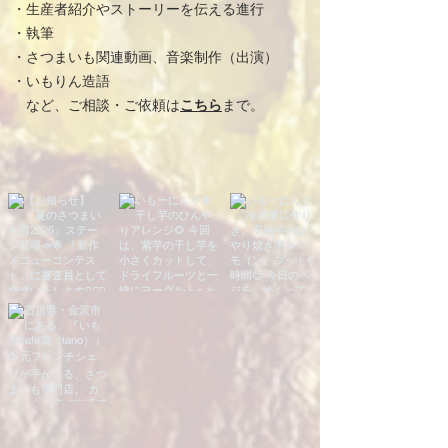
​・生産者紹介やストーリーを伝える進行
・執筆
・さつまいも関連動画、音楽制作（出演）
​・いもりん造語
​ など、ご相談・ご依頼は
こちら
まで
。