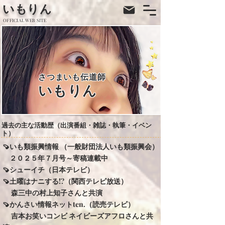
​いもりん
​OFFICIAL WEB SITE
さつまいも伝道師
いもりん
過去の主な活動歴（出演番組・雑誌・執筆・イベン
ト）
🍠いも類振興情報 （一般財団法人いも類振興会）
​２０２５年７月号～寄稿連載中
🍠
シューイチ
（日本テレビ）
🍠
土曜はナニする!?（関西テレビ放送）
​
森三中の村上知子さんと共演
🍠かんさい情報ネットten.（読売テレビ）
​
吉本お笑いコンビ ネイビーズアフロさんと共