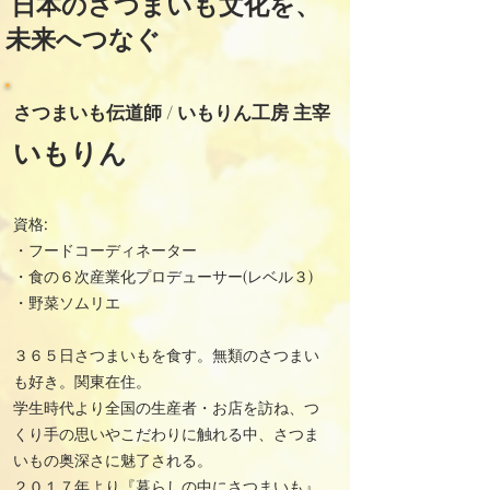
日本のさつまいも文化を、
未来へつなぐ
さつまいも伝道師 /
いもりん工房 主宰
いもりん
資格:
・​フードコーディネーター
・食の６次産業化プロデューサー(レベル３)
・野菜ソムリエ
​３６５日さつまいもを食す。無類のさつまい
も好き。関東在住。
学生時代より全国の生産者・お店を訪ね、つ
くり手の思いやこだわりに触れる中、さつま
いもの奥深さに魅了される。
２０１７年より『暮らしの中にさつまいも』