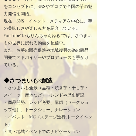
をコンセプトに、SNSやブログで全国の芋の魅
力発信を開始。
現在、SNS・イベント・メディアを中心に、芋
の美味しさや楽しみ方を紹介している。
YouTube“いもりんちゃんねる”では、さつまい
もの世界に浸れる動画を配信中。
また、お芋の販売促進や地域復興の為の商品
開発でアドバイザーやプロデュースも手がけ
ている。​​
◆さつまいも×創造
・さつまいも全般（品種・焼き芋・干し芋・
スイーツ・産地など）トレンドや歴史解説
・商品開発、レシピ考案、講師（ワークショ
ップ他）、トークショー、ナレーション
・イベント・MC（ステージ進行,トークイベン
ト）
・食・地域イベントでのナビゲーション