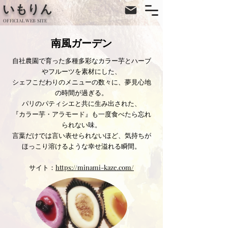
​いもりん
​OFFICIAL WEB SITE
​南風ガーデン
自社農園で育った多種多彩なカラー芋とハーブ
やフルーツを素材にした、
シェフこだわりのメニューの数々に、夢見心地
の時間が過ぎる。
パリのパティシエと共に生み出された、
『カラー芋・アラモード』も一度食べたら忘れ
られない味。
言葉だけでは言い表せられないほど、気持ちが
ほっこり溶けるような幸せ溢れる瞬間。
サイト：
https://minami-kaze.com/