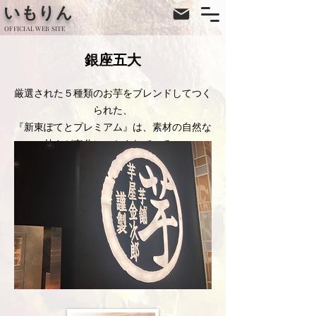
​いもりん
​OFFICIAL WEB SITE
​銀座五大
厳選された５種類のお芋をブレンドしてつく
られた、
『新東ぽてとプレミアム』は、素材の自然な
甘さが存分にいかされている。
可愛い見た目と、一口頬張れば、ほっこりと
した時間がはじまる味わいに芋キュン。
ふわっとしたお芋にクッキー生地のサクッと
した食感が合わさるアクセントも楽しい。
東京を中心とした駅の売店やサービスエリ
ア、
お取り寄せでも出会うことができる。​
サイト：
https://www.ginzagodai.jp/