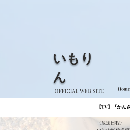
​いもり
ん
Home
​OFFICIAL WEB SITE
【TV】『かんさ
〈放送日程〉
10/13 (金)放