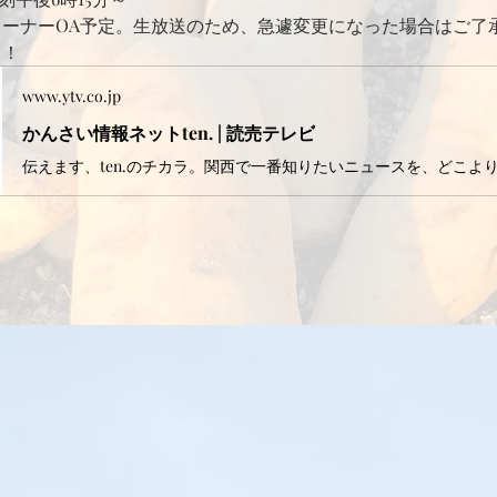
分コーナーOA予定。生放送のため、急遽変更になった場合はご了
ら！
www.ytv.co.jp
かんさい情報ネットten. | 読売テレビ