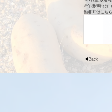
※午後6時15
番組HPはこち
◀Back