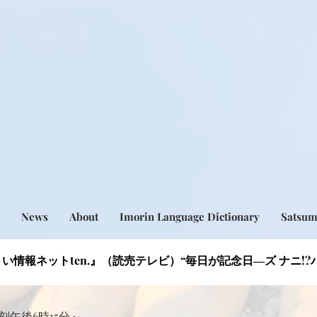
News
About
Imorin Language Dictionary
Satsu
い情報ネットten.』（読売テレビ）“毎日が記念日―ズ ナニ!
送時刻午後6時15分～